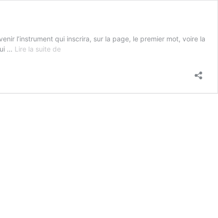
r l’instrument qui inscrira, sur la page, le premier mot, voire la
Méduse
qui …
Lire la suite de
ou
la
lettre
interdite,
1990
—
Anny
Chastang