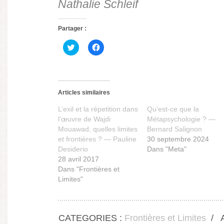
Nathalie Schleif
Partager :
Cliquez
Cliquez
pour
pour
partager
partager
sur
sur
Twitter(ouvre
Facebook(ouvre
dans
dans
une
une
nouvelle
nouvelle
Articles similaires
fenêtre)
fenêtre)
L’exil et la répetition dans
Qu’est-ce que la
l’œuvre de Wajdi
Métapsychologie ? —
Mouawad, quelles limites
Bernard Salignon
et frontières ? — Pauline
30 septembre 2024
Desiderio
Dans "Meta"
28 avril 2017
Dans "Frontières et
Limites"
CATEGORIES :
Frontières et Limites
/
A