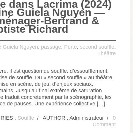
le dans Lacrima (2024)
ine Guiela Nguyen —
ménager-Bertrand &
tiste Richard
e Guiela Nguyen
,
passage
,
Perte
,
second souffle
,
Théâtre
re, il est question de souffle, d’essoufflement,
ise de souffle. Du « second souffle » au théâtre.
mise en scène, de jeu, d’enjeux sociaux,
mains. Jusqu’au final extrême de saturation
e traduit concrètement par la scénographie, les
nce de pauses. Une expérience collective […]
RIES :
Souffle
/
AUTHOR : Administrateur
/
0
Comment