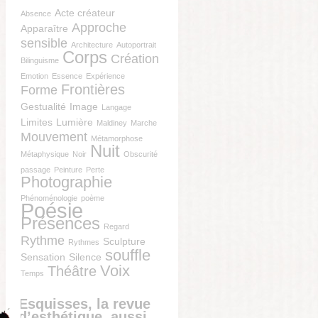
Acte créateur
Absence
Approche
Apparaître
sensible
Architecture
Autoportrait
Corps
Création
Bilinguisme
Emotion
Essence
Expérience
Frontières
Forme
Gestualité
Image
Langage
Limites
Lumière
Maldiney
Marche
Mouvement
Métamorphose
Nuit
Métaphysique
Noir
Obscurité
passage
Peinture
Perte
Photographie
Phénoménologie
poème
Poésie
Présences
Regard
Rythme
Sculpture
Rythmes
souffle
Sensation
Silence
Voix
Théâtre
Temps
Esquisses, la revue
d’esthétique, aussi