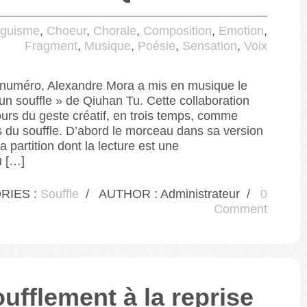
nguisme
,
Choeur
,
Chorale
,
Composition
,
Emotion
,
Fragment
,
Musique
,
Poésie
,
Sensation
,
Voix
e numéro, Alexandre Mora a mis en musique le
n souffle » de Qiuhan Tu. Cette collaboration
ours du geste créatif, en trois temps, comme
 du souffle. D’abord le morceau dans sa version
la partition dont la lecture est une
u […]
RIES :
Souffle
/
AUTHOR : Administrateur
/
0
Comment
oufflement à la reprise