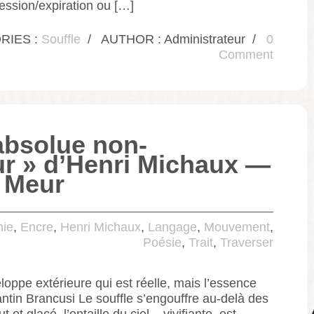
ression/expiration ou […]
RIES :
Souffle
/
AUTHOR : Administrateur
/
0
Comment
’absolue non-
r » d’Henri Michaux —
 Meur
hie
,
Encre
,
Henri Michaux
,
Langage
,
Mouvement
,
Poésie
,
Trait
,
Traverser
loppe extérieure qui est réelle, mais l’essence
tin Brancusi Le souffle s’engouffre au-delà des
t et glacé, l’entaille du ciel – vivifiante, est