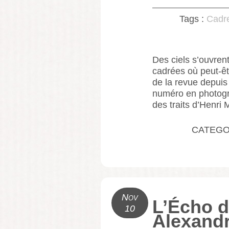
Tags :
Cadr
Des ciels s’ouvrent
cadrées où peut-ê
de la revue depuis
numéro en photogra
des traits d’Henri 
CATEGO
Nov
L’Écho d
10
Alexand