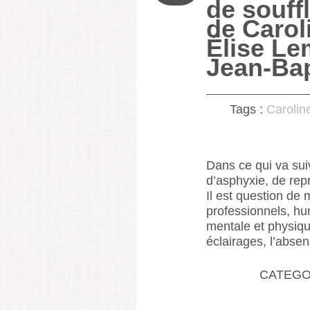
de souff
de Carol
Élise Le
Jean-Bap
Tags :
Carolin
Dans ce qui va suiv
d’asphyxie, de repr
Il est question de 
professionnels, hu
mentale et physiqu
éclairages, l’abse
CATEGO