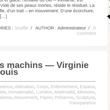
. Vidé de ses peaux mortes, réside le résiduel. La
uffle, d’un trait – en mouvement. D’une écorchure,
 […]
RIES :
Souffle
/
AUTHOR : Administrateur
/
0
Comment
ts machins — Virginie
ouis
bsence
,
Aliénation
,
Corps
,
Enfermement
,
Espace
,
ide
,
Immatérialité
,
Lumière
,
Matérialité
,
Mémoire
,
alisme
,
Mouvement
,
Papier
,
Présence
,
Sculpture
,
Transparence