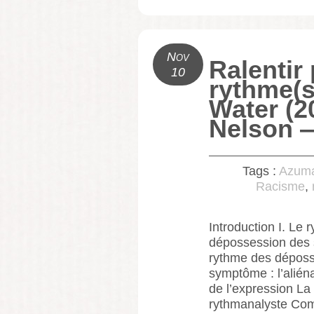
Nov
Ralentir 
10
rythme(s
Water (2
Nelson
Tags :
Azuma
Racisme
,
Introduction I. Le 
dépossession des s
rythme des dépos
symptôme : l’aliéna
de l’expression La
rythmanalyste Com