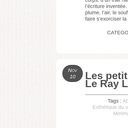
l’écriture inventée
plume, l’air, le so
faire s’exorciser la
CATEGO
Nov
Les peti
10
Le Ray L
Tags :
A
Esthétique du v
Minim