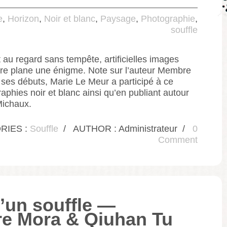
e
,
Horizon
,
Noir et blanc
,
Paysage
,
Photographie
,
souffle
 au regard sans tempête, artificielles images
tre plane une énigme. Note sur l’auteur Membre
 ses débuts, Marie Le Meur a participé à ce
phies noir et blanc ainsi qu’en publiant autour
Michaux.
RIES :
Souffle
/
AUTHOR : Administrateur
/
0
Comment
’un souffle —
re Mora & Qiuhan Tu