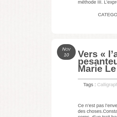
méthode III. L’exp
CATEGO
Nov
Vers « l
10
pesanteu
Marie Le
Tags :
Calligrap
Ce n’est pas l’enve
des choses.Constan
corps, d’un trait hau