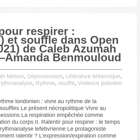
pour respirer :
) et souffle dans Open
021) de Caleb Azumah
 —Amanda Benmouloud
h Nelson
,
Dépossession
,
Littérature britannique
,
rythmanalyse
,
Rythme
,
souffle
,
Violence policière
rythme londonien : vivre au rythme de la
ouffles Le présent nécropolitique Vivre au
sessions La respiration empêchée comme
tion du corps II. Ralentir pour respirer : le temps
 rythmanalyse lefebvrienne Le protagoniste
ment ralentir ? L’expression/expiration comme