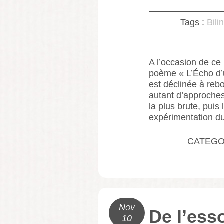
Tags :
Bili
A l’occasion de c
poème « L’Écho d’u
est déclinée à reb
autant d’approches
la plus brute, puis 
expérimentation d
CATEGO
Nov
De l’ess
10