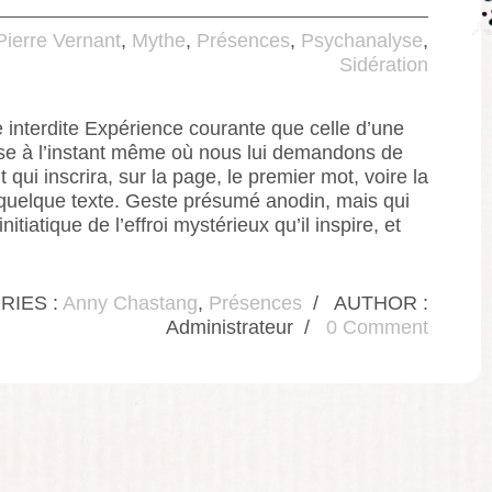
Pierre Vernant
,
Mythe
,
Présences
,
Psychanalyse
,
Sidération
e interdite Expérience courante que celle d’une
se à l’instant même où nous lui demandons de
 qui inscrira, sur la page, le premier mot, voire la
 quelque texte. Geste présumé anodin, mais qui
nitiatique de l’effroi mystérieux qu’il inspire, et
RIES :
Anny Chastang
,
Présences
/
AUTHOR :
Administrateur
/
0 Comment