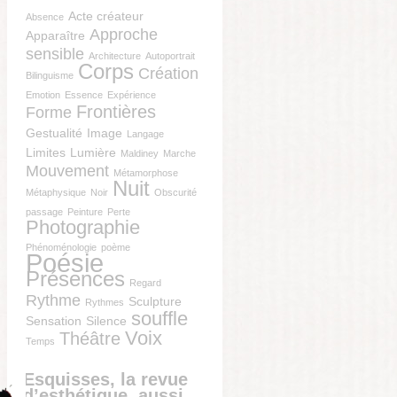
Acte créateur
Absence
Approche
Apparaître
sensible
Architecture
Autoportrait
Corps
Création
Bilinguisme
Emotion
Essence
Expérience
Frontières
Forme
Gestualité
Image
Langage
Limites
Lumière
Maldiney
Marche
Mouvement
Métamorphose
Nuit
Métaphysique
Noir
Obscurité
passage
Peinture
Perte
Photographie
Phénoménologie
poème
Poésie
Présences
Regard
Rythme
Sculpture
Rythmes
souffle
Sensation
Silence
Voix
Théâtre
Temps
Esquisses, la revue
d’esthétique, aussi