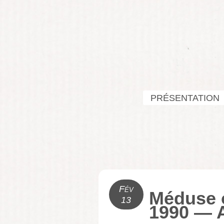
PRÉSENTATION
Fév
Méduse ou
13
1990 — 