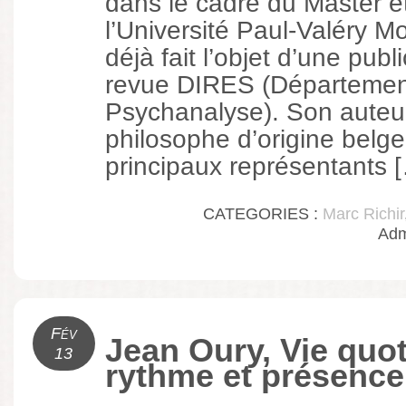
dans le cadre du Master e
l’Université Paul-Valéry Mont
déjà fait l’objet d’une publ
revue DIRES (Départemen
Psychanalyse). Son auteu
philosophe d’origine belge
principaux représentants 
CATEGORIES :
Marc Richir
Adm
Fév
Jean Oury, Vie quot
13
rythme et présence