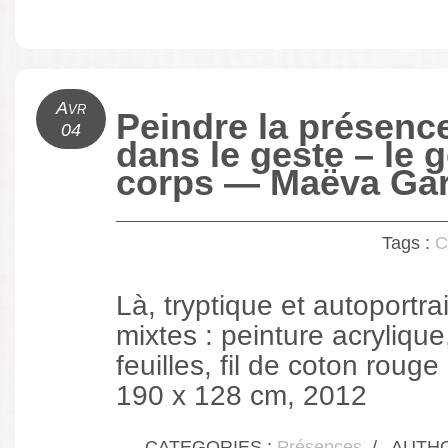
Avr
Peindre la présenc
04
dans le geste – le 
corps — Maëva Ga
Tags :
C
Là, tryptique et autoportra
mixtes : peinture acrylique
feuilles, fil de coton rouge
190 x 128 cm, 2012
CATEGORIES :
Présences
/
AUTHOR