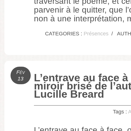
traversant le poème, et ce
parvenir à le quitter, que l
non à une interprétation, 
CATEGORIES :
Présences
/
AUTHO
Fév
L’entrave au face à 
13
miroir brisé de l’a
Lucille Breard
Tags :
A
L’entrave au face à face, o