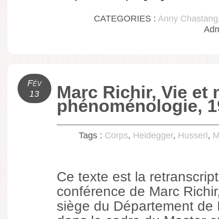
CATEGORIES :
Anny Chastang
Adm
Fév
Marc Richir, Vie et
13
phénoménologie, 1
Tags :
Corps
,
Heidegger
,
Husserl
,
M
Ce texte est la retranscrip
conférence de Marc Richi
siège du Département de 