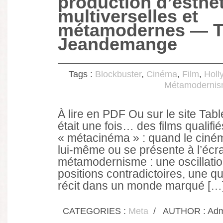
production d’esthé
multiverselles et
métamodernes — T
Jeandemange
Tags :
Blockbuster
,
Cinéma
,
Film
,
Holl
Métamoderni
À lire en PDF Ou sur le site Table
était une fois… des films qualifié
« métacinéma » : quand le ciném
lui-même ou se présente à l’écran
métamodernisme : une oscillatio
positions contradictoires, une q
récit dans un monde marqué […
CATEGORIES :
Meta
/
AUTHOR : Admi