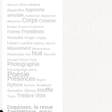
Acte créateur
Absence
Approche
Apparaître
sensible
Architecture
Autoportrait
Corps
Création
Bilinguisme
Emotion
Essence
Expérience
Frontières
Forme
Gestualité
Image
Langage
Limites
Lumière
Maldiney
Marche
Mouvement
Métamorphose
Nuit
Métaphysique
Noir
Obscurité
passage
Peinture
Perte
Photographie
Phénoménologie
poème
Poésie
Présences
Regard
Rythme
Sculpture
Rythmes
souffle
Sensation
Silence
Voix
Théâtre
Temps
Esquisses, la revue
d’esthétique, aussi