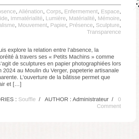
bsence
,
Aliénation
,
Corps
,
Enfermement
,
Espace
,
ide
,
Immatérialité
,
Lumière
,
Matérialité
,
Mémoire
,
alisme
,
Mouvement
,
Papier
,
Présence
,
Sculpture
,
Transparence
is explore la relation entre l’absence, la
oréité à travers ses « Petits Machins » comme
l s’agit de sculptures en papier photographiées lors
n 2024 au Moulin du Verger, papeterie artisanale
rente. L’ouverture de la bâtisse permet que
air et […]
RIES :
Souffle
/
AUTHOR : Administrateur
/
0
Comment