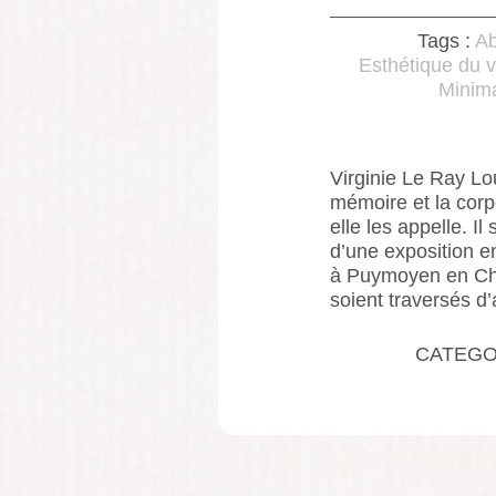
Tags :
A
Esthétique du v
Minim
Virginie Le Ray Lou
mémoire et la corp
elle les appelle. I
d’une exposition e
à Puymoyen en Cha
soient traversés d’
CATEGO