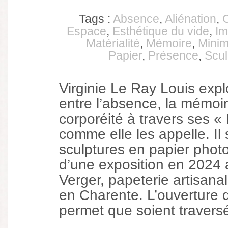
Tags :
Absence
,
Aliénation
,
Espace
,
Esthétique du vide
,
Im
Matérialité
,
Mémoire
,
Minim
Papier
,
Présence
,
Scul
Virginie Le Ray Louis explo
entre l’absence, la mémoir
corporéité à travers ses «
comme elle les appelle. Il 
sculptures en papier phot
d’une exposition en 2024 
Verger, papeterie artisan
en Charente. L’ouverture d
permet que soient traversé