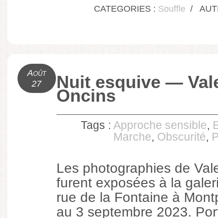
CATEGORIES :
Souffle
/
AUTH
Août
Nuit esquive — Val
27
Oncins
Tags :
Approche sensible
,
Marche
,
Obscurité
,
P
Les photographies de Val
furent exposées à la galer
rue de la Fontaine à Montpe
au 3 septembre 2023. Por