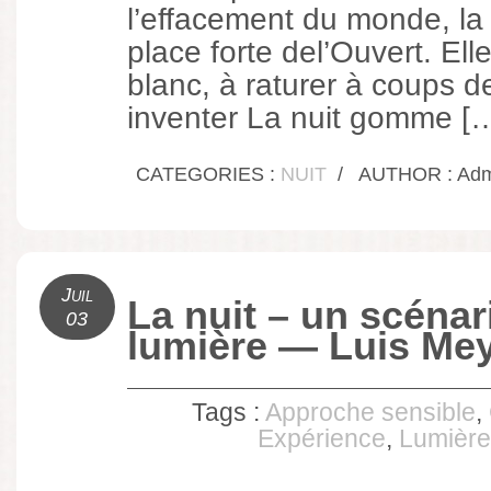
l’effacement du monde, la 
place forte del’Ouvert. Elle
blanc, à raturer à coups de
inventer La nuit gomme [
CATEGORIES :
NUIT
/
AUTHOR : Admi
Juil
La nuit – un scénar
03
lumière — Luis Me
Tags :
Approche sensible
,
Expérience
,
Lumière