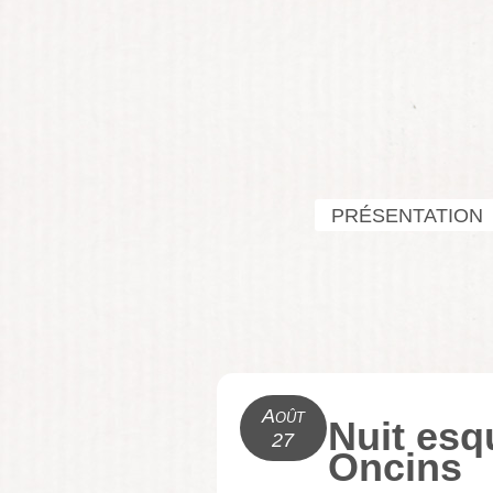
PRÉSENTATION
Août
Nuit esq
27
Oncins