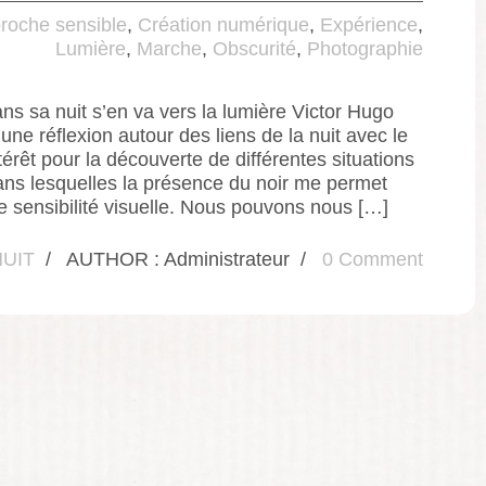
roche sensible
,
Création numérique
,
Expérience
,
Lumière
,
Marche
,
Obscurité
,
Photographie
 sa nuit s’en va vers la lumière Victor Hugo
une réflexion autour des liens de la nuit avec le
intérêt pour la découverte de différentes situations
dans lesquelles la présence du noir me permet
ne sensibilité visuelle. Nous pouvons nous […]
NUIT
/
AUTHOR : Administrateur
/
0 Comment