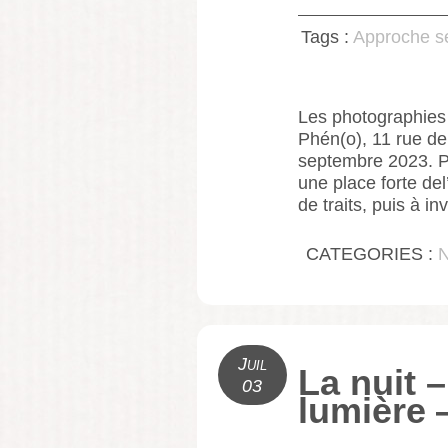
Tags :
Approche s
Les photographies 
Phén(o), 11 rue de 
septembre 2023. Po
une place forte del
de traits, puis à i
CATEGORIES :
Juil
La nuit 
03
lumière 