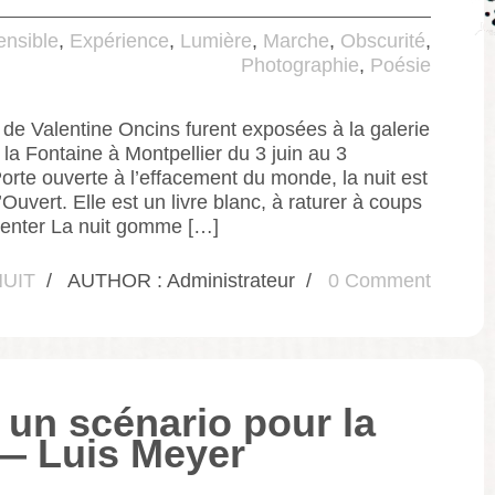
ensible
,
Expérience
,
Lumière
,
Marche
,
Obscurité
,
Photographie
,
Poésie
de Valentine Oncins furent exposées à la galerie
la Fontaine à Montpellier du 3 juin au 3
rte ouverte à l’effacement du monde, la nuit est
’Ouvert. Elle est un livre blanc, à raturer à coups
nventer La nuit gomme […]
NUIT
/
AUTHOR : Administrateur
/
0 Comment
– un scénario pour la
— Luis Meyer