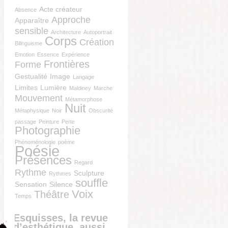
Acte créateur
Absence
Approche
Apparaître
sensible
Architecture
Autoportrait
Corps
Création
Bilinguisme
Emotion
Essence
Expérience
Frontières
Forme
Gestualité
Image
Langage
Limites
Lumière
Maldiney
Marche
Mouvement
Métamorphose
Nuit
Métaphysique
Noir
Obscurité
passage
Peinture
Perte
Photographie
Phénoménologie
poème
Poésie
Présences
Regard
Rythme
Sculpture
Rythmes
souffle
Sensation
Silence
Voix
Théâtre
Temps
Esquisses, la revue
d’esthétique, aussi