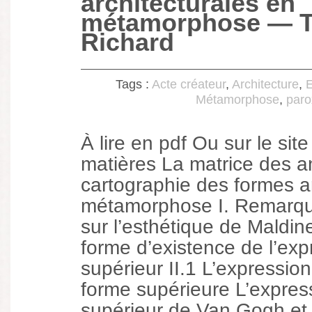
architecturales en
métamorphose — 
Richard
Tags :
Acte créateur
,
Architecture
,
Métamorphose
,
paro
À lire en pdf Ou sur le sit
matières La matrice des a
cartographie des formes a
métamorphose I. Remarqu
sur l’esthétique de Maldine
forme d’existence de l’ex
supérieur II.1 L’expressio
forme supérieure L’expre
supérieur de Van Gogh et G