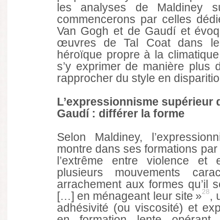
les analyses de Maldiney s
commencerons par celles déd
Van Gogh et de Gaudí et évoqu
œuvres de Tal Coat dans lesq
héroïque propre à la climatiqu
s’y exprimer de manière plus d
rapprocher du style en dispariti
L’expressionnisme supérieur 
Gaudí : différer la forme
Selon Maldiney, l’expression
montre dans ses formations par 
l’extrême entre violence et 
plusieurs mouvements caract
arrachement aux formes qu’il s
28
[…] en ménageant leur site »
, 
adhésivité (ou viscosité) et exp
en formation lente opérant