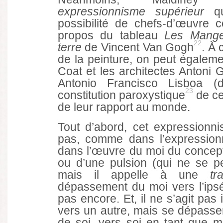
expressionnisme supérieur
qu
possibilité de chefs-d’œuvre c
propos du tableau
Les Mang
22
terre
de Vincent Van Gogh
. À 
de la peinture, on peut égalemen
Coat et les architectes Antoni G
Antonio Francisco Lisboa (di
23
constitution paroxystique
de ces
de leur rapport au monde.
Tout d’abord, cet expressionni
pas, comme dans l’expressionn
dans l’œuvre du moi du concepte
ou d’une pulsion (qui ne se p
mais il appelle à une
t
dépassement du moi vers l’ipséi
pas encore. Et, il ne s’agit pas
vers un autre, mais se dépasse
de soi, vers soi en tant que m