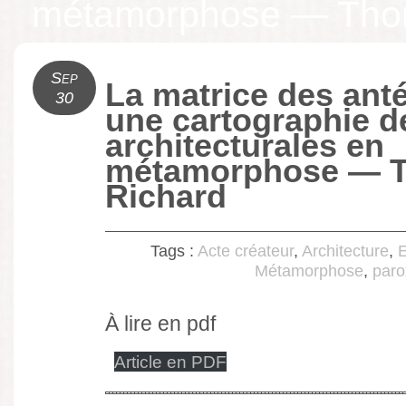
métamorphose — Tho
Sep
La matrice des ant
30
une cartographie d
architecturales en
métamorphose — 
Richard
Tags :
Acte créateur
,
Architecture
,
Métamorphose
,
paro
À lire en pdf
Article en PDF