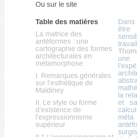
Ou sur le site
Table des matières
Dans 
êtr
La matrice des
sens
antéformes : une
trav
cartographie des formes
Thoma
architecturales en
une
métamorphose
l’exp
arch
I. Remarques générales
abst
sur l’esthétique de
mathé
Maldiney
la rel
et sa
II. Le style ou forme
calcul
d’existence de
mét
l’expressionnisme
ant
supérieur
surgi