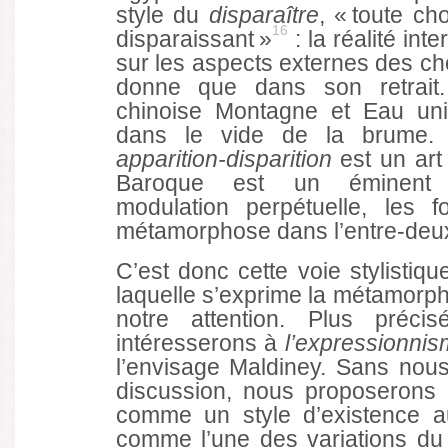
style du
disparaître
, « toute c
16
disparaissant »
: la réalité int
sur les aspects externes des c
donne que dans son retrait. 
chinoise Montagne et Eau uni
dans le vide de la brume. E
apparition-disparition
est un art
Baroque est un éminent r
modulation perpétuelle, les 
métamorphose dans l’entre-deu
C’est donc cette voie stylistiqu
laquelle s’exprime la métamorph
notre attention. Plus préci
intéresserons à
l’expressionnis
l’envisage Maldiney. Sans no
discussion, nous proposerons i
comme un style d’existence a
comme l’une des variations du 