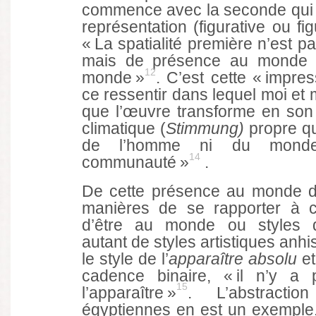
commence avec la seconde qui n
représentation (figurative ou fi
« La spatialité première n’est p
mais de présence au monde 
12
monde »
. C’est cette « impres
ce ressentir dans lequel moi et
que l’œuvre transforme en son 
climatique (
Stimmung)
propre qui
de l’homme ni du monde
14
communauté »
.
De cette présence au monde dé
manières de se rapporter à c
d’être au monde ou styles d
autant de styles artistiques anhi
le style de l’
apparaître absolu
e
cadence binaire, « il n’y a
15
l’apparaître »
. L’abstracti
égyptiennes en est un exemple. 