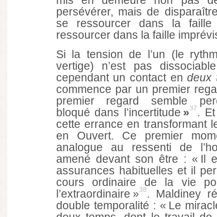
mis en demeure non pas de
persévérer, mais de disparaître
se ressourcer dans la faille
ressourcer dans la faille imprév
Si la tension de l’un (le rythm
vertige) n’est pas dissociab
cependant un contact en
deux 
commence par un premier regar
premier regard semble perd
37
bloqué dans l’incertitude
»
. E
cette errance en transformant le
en Ouvert. Ce premier momen
analogue au ressenti de l’h
amené devant son être : « Il e
assurances habituelles et il pe
cours ordinaire de la vie po
38
l’extraordinaire »
. Maldiney ré
double temporalité : « Le mirac