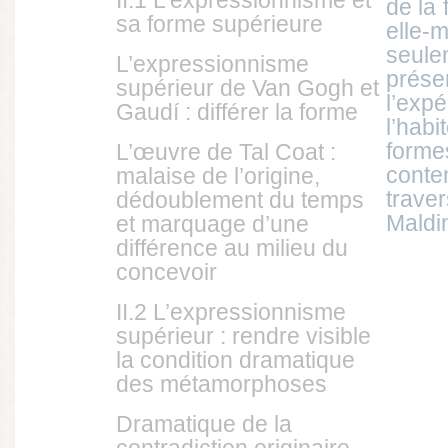
II.1 L’expressionnisme et
de la 
sa forme supérieure
elle-
seu
L’expressionnisme
prés
supérieur de Van Gogh et
l’exp
Gaudí : différer la forme
l’hab
forme
L’œuvre de Tal Coat :
cont
malaise de l’origine,
trave
dédoublement du temps
Maldi
et marquage d’une
différence au milieu du
concevoir
II.2 L’expressionnisme
supérieur : rendre visible
la condition dramatique
des métamorphoses
Dramatique de la