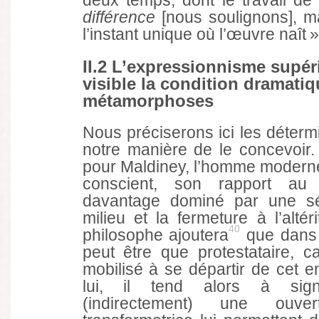
deux temps, dont le travail d
différence
[nous soulignons], ma
l’instant unique où l’œuvre naît »
II.2 L’expressionnisme supéri
visible la condition dramati
métamorphoses
Nous préciserons ici les détermi
notre manière de le concevoir. 
pour Maldiney, l’homme moderne
conscient, son rapport a
davantage dominé par une sé
milieu et la fermeture à l’altér
40
philosophe ajoutera
que dans c
peut être que protestataire, c
mobilisé à se départir de cet 
lui, il tend alors à signi
(indirectement) une ouver