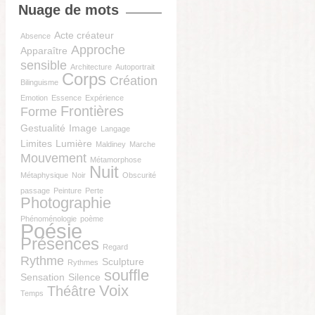
Nuage de mots
Acte créateur
Absence
Approche
Apparaître
sensible
Architecture
Autoportrait
Corps
Création
Bilinguisme
Emotion
Essence
Expérience
Frontières
Forme
Gestualité
Image
Langage
Limites
Lumière
Maldiney
Marche
Mouvement
Métamorphose
Nuit
Métaphysique
Noir
Obscurité
passage
Peinture
Perte
Photographie
Phénoménologie
poème
Poésie
Présences
Regard
Rythme
Sculpture
Rythmes
souffle
Sensation
Silence
Voix
Théâtre
Temps