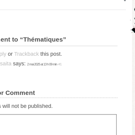
nt to “Thématiques”
ply
or
Trackback
this post.
saita
says:
2 mai 2025 at 13 h 09 min
-#1
 or Comment
 will not be published.