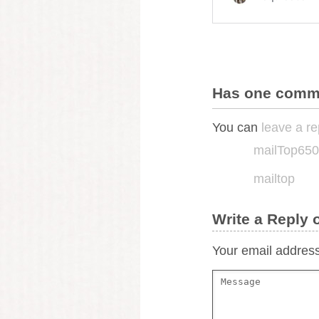
Has one comme
You can
leave a re
mailTop650
mailtop
Write a Reply
Your email address