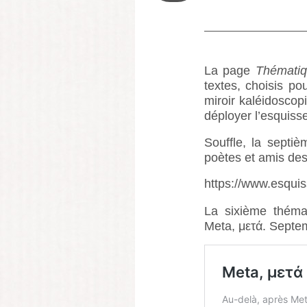
La page
Thémati
textes, choisis p
miroir kaléidoscop
déployer l’esquiss
Souffle, la septiè
poètes et amis des
https://www.esquis
La sixième théma
Meta, μετά. Septe