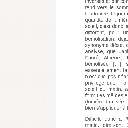
inverses et par co
tend vers le somme
tendu vers le jour 
quantité de lumiè
soleil, c’est donc la
diffèrent, pour 
bémolisation, déjà
synonyme diésé, q
analyse, que Jan
Fauré, Albéniz,
bémolisée […] s
essentiellement la
n’est-elle pas néa
privilège que l’
soleil du matin, 
formules mêmes em
(lumière tamisée,
bien s’appliquer à 
Difficile donc à l’
matin, dirait-on