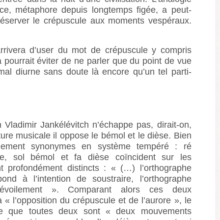
ce, métaphore depuis longtemps figée, a peut-
r réserver le crépuscule aux moments vespéraux.
arrivera d’user du mot de crépuscule y compris
a pourrait éviter de ne parler que du point de vue
imal diurne sans doute là encore qu’un tel parti-
Vladimir Jankélévitch n’échappe pas, dirait-on,
ture musicale il oppose le bémol et le dièse. Bien
uement synonymes en système tempéré : ré
e, sol bémol et fa dièse coïncident sur les
nt profondément distincts : « (…) l’orthographe
ond à l’intention de soustraire, l’orthographe
voilement ». Comparant alors ces deux
 « l’opposition du crépuscule et de l’aurore », le
ise que toutes deux sont « deux mouvements