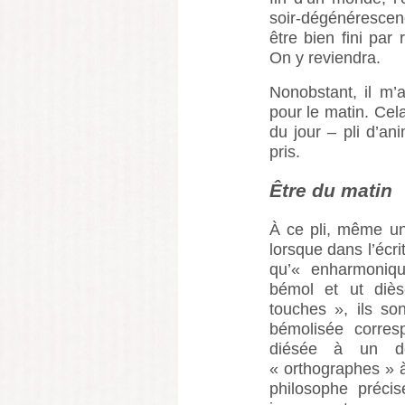
soir-dégénérescen
être bien fini pa
On y reviendra.
Nonobstant, il m’
pour le matin. Cel
du jour – pli d’an
pris.
Être du matin
À ce pli, même un 
lorsque dans l’écri
qu’« enharmoniq
bémol et ut diès
touches », ils so
bémolisée corresp
diésée à un dé
« orthographes » à
philosophe préc