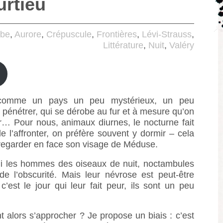
rtieu
be
,
Aurore
,
Crépuscule
,
Frontières
,
Lévi-Strauss
,
Littérature
,
Nuit
,
Valéry
 comme un pays un peu mystérieux, un peu
e à pénétrer, qui se dérobe au fur et à mesure qu’on
er… Pour nous, animaux diurnes, le nocturne fait
de l’affronter, on préfère souvent y dormir – cela
regarder en face son visage de Méduse.
rmi les hommes des oiseaux de nuit, noctambules
de l’obscurité. Mais leur névrose est peut-être
c’est le jour qui leur fait peur, ils sont un peu
 alors s’approcher ? Je propose un biais : c’est