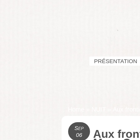
PRÉSENTATION
Home
»
NUIT
»
Aux front
Sep
Aux fron
06