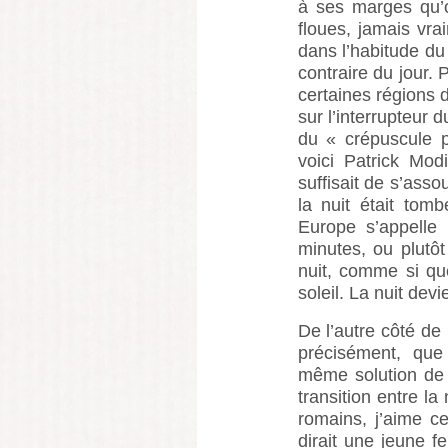
à ses marges qu’on
floues, jamais vra
dans l’habitude du
contraire du jour. 
certaines régions 
sur l’interrupteur du
du « crépuscule p
voici Patrick Mod
suffisait de s’asso
la nuit était tomb
Europe s’appelle
minutes, ou plutôt 
nuit, comme si qu
soleil. La nuit devi
De l’autre côté de 
précisément, que
même solution de 
transition entre la
romains, j’aime c
dirait une jeune 