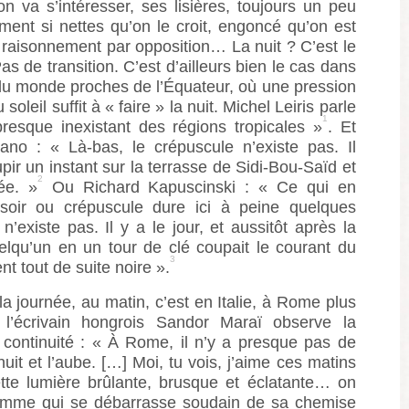
 va s’intéresser, ses lisières, toujours un peu
iment si nettes qu’on le croit, engoncé qu’on est
 raisonnement par opposition… La nuit ? C’est le
Pas de transition. C’est d’ailleurs bien le cas dans
du monde proches de l’Équateur, où une pression
 soleil suffit à « faire » la nuit. Michel Leiris parle
1
resque inexistant des régions tropicales »
. Et
iano : « Là-bas, le crépuscule n’existe pas. Il
upir un instant sur la terrasse de Sidi-Bou-Saïd et
2
ée. »
Ou Richard Kapuscinski : « Ce qui en
 soir ou crépuscule dure ici à peine quelques
n’existe pas. Il y a le jour, et aussitôt après la
elqu’un en un tour de clé coupait le courant du
3
ent tout de suite noire ».
la journée, au matin, c’est en Italie, à Rome plus
 l’écrivain hongrois Sandor Maraï observe la
continuité : « À Rome, il n’y a presque pas de
 nuit et l’aube. […] Moi, tu vois, j’aime ces matins
ette lumière brûlante, brusque et éclatante… on
femme qui se débarrasse soudain de sa chemise