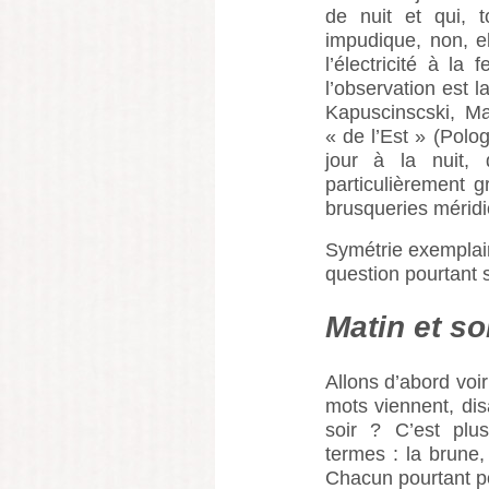
de nuit et qui, 
impudique, non, e
l’électricité à l
l’observation est l
Kapuscinscski, Ma
« de l’Est » (Polo
jour à la nuit, 
particulièrement g
brusqueries méridi
Symétrie exemplair
question pourtant s
Matin et so
Allons d’abord voi
mots viennent, disa
soir ? C’est plus
termes : la brune, 
Chacun pourtant pos