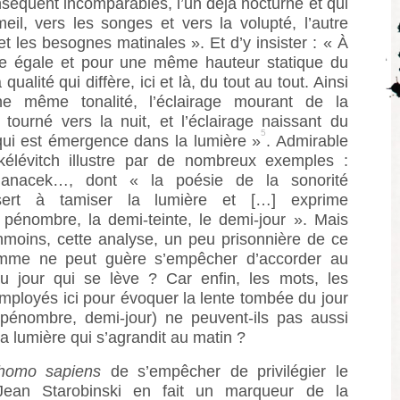
nséquent incomparables, l’un déjà nocturne et qui
il, vers les songes et vers la volupté, l’autre
et les besognes matinales ». Et d’y insister : « À
re égale et pour une même hauteur statique du
 qualité qui diffère, ici et là, du tout au tout. Ainsi
une même tonalité, l’éclairage mourant de la
 tourné vers la nuit, et l’éclairage naissant du
5
ui est émergence dans la lumière »
. Admirable
kélévitch illustre par de nombreux exemples :
 Janacek…, dont « la poésie de la sonorité
ert à tamiser la lumière et […] exprime
 pénombre, la demi-teinte, le demi-jour ». Mais
nmoins, cette analyse, un peu prisonnière de ce
homme ne peut guère s’empêcher d’accorder au
au jour qui se lève ? Car enfin, les mots, les
ployés ici pour évoquer la lente tombée du jour
 pénombre, demi-jour) ne peuvent-ils pas aussi
la lumière qui s’agrandit au matin ?
homo sapiens
de s’empêcher de privilégier le
. Jean Starobinski en fait un marqueur de la