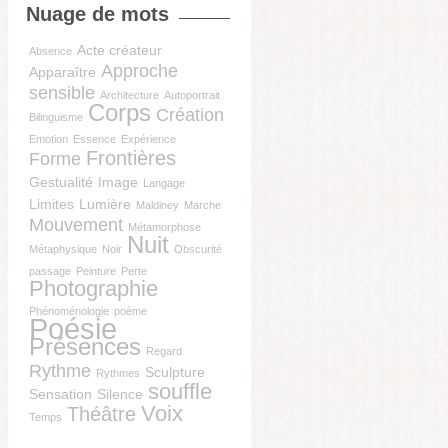
Nuage de mots
Acte créateur
Absence
Approche
Apparaître
sensible
Architecture
Autoportrait
Corps
Création
Bilinguisme
Emotion
Essence
Expérience
Frontières
Forme
Gestualité
Image
Langage
Limites
Lumière
Maldiney
Marche
Mouvement
Métamorphose
Nuit
Métaphysique
Noir
Obscurité
passage
Peinture
Perte
Photographie
Phénoménologie
poème
Poésie
Présences
Regard
Rythme
Sculpture
Rythmes
souffle
Sensation
Silence
Voix
Théâtre
Temps