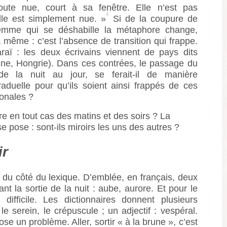
toute nue, court à sa fenêtre. Elle n’est pas
4
lle est simplement nue. »
Si de la coupure de
a femme qui se déshabille la métaphore change,
a même : c’est l’absence de transition qui frappe.
raï : les deux écrivains viennent de pays dits
gne, Hongrie). Dans ces contrées, le passage du
de la nuit au jour, se ferait-il de manière
raduelle pour qu’ils soient ainsi frappés de ces
onales ?
e en tout cas des matins et des soirs ? La
e pose : sont-ils miroirs les uns des autres ?
ir
r du côté du lexique. D’emblée, en français, deux
nt la sortie de la nuit : aube, aurore. Et pour le
 difficile. Les dictionnaires donnent plusieurs
le serein, le crépuscule ; un adjectif : vespéral.
e un problème. Aller, sortir « à la brune », c’est