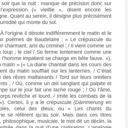
le soir que la nuit : manque de précision donc sur
expression (« vieillie », disent encore les
igne. Quant au serein, il désigne plus précisément
’humidité qui monte du sol.
À l’origine il dénote indifféremment le matin et le
eux poèmes de Baudelaire : « Le crépuscule du
soir charmant, ami du criminel ; / Il vient comme un
e loup ; le ciel / Se ferme lentement comme une
t l’homme impatient se change en bête fauve. »),
 matin » (« La diane chantait dans les cours des
ent du matin soufflait sur les lanternes. / C’était
m des rêves malfaisants / Tord sur leurs oreillers
nts ; / Où, comme un œil sanglant qui palpite et
mpe sur le jour fait une tache rouge ; / Où l’âme,
orps revêche et lourd, / Imite les combats de la
»). Certes, il y a le crépuscule
(Dämmerung
en
oles, celui des dieux, ou « Les chants du
ne se réfèrent qu’au soir. Mais dans ces titres
 philosophique, musicale, le mot dit un déclin, la
entrée dans la nuit d’une civilisation. L’analogie