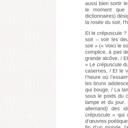
aussi bien sortir 
le moment que l’
dictionnaires) dés
la rosée du soir, l
Et le crépuscule ? 
soir – voir les d
soir » (« Voici le 
complice, à pas d
grande alcôve, / E
« Le crépuscule du
casernes, / Et le v
l’heure où l’essai
les bruns adolesce
qui bouge, / La la
sous le poids du c
lampe et du jour. 
allemand
)
des id
crépuscule » qui 
d’œuvres poétique,
fin d’un monde, l’